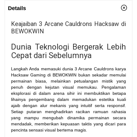
Details
Keajaiban 3 Arcane Cauldrons Hacksaw di
BEWOKWIN
Dunia Teknologi Bergerak Lebih
Cepat dari Sebelumnya
Langkah Anda memasuki dunia 3 Arcane Cauldrons karya
Hacksaw Gaming di
BEWOKWIN
bukan sekadar memulai
permainan biasa, melainkan petualangan mistik yang
penuh dengan kejutan visual memukau. Pengalaman
eksplorasi di dalam arena sihir ini membuktikan betapa
lihainya pengembang dalam memadukan estetika kuali
ajaib dengan alur mekanis yang intuitif serta responsif.
Setiap putaran menghadirkan racikan ramuan rahasia
yang mampu mengubah dinamika permainan secara
mendadak, memberikan kepuasan taktis yang dicari para
pencinta sensasi visual bertema magis.