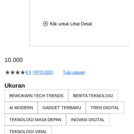
Klik untuk Lihat Detail
Skip
to
10.000
the
beginning
4.9
(9910.000)
Tulis ulasan
4.5
of
dari
the
5
Ukuran
bintang,
images
nilai
BEWOKWIN TECH TRENDS
BERITA TEKNOLOGI
gallery
rating
rata-
AI MODERN
GADGET TERBARU
TREN DIGITAL
rata.
Read
13
TEKNOLOGI MASA DEPAN
INOVASI DIGITAL
Reviews.
Tautan
TEKNOLOGI VIRAL
halaman