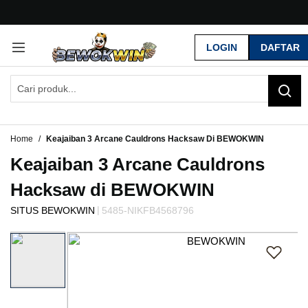
G
r
LOGIN
DAFTAR
a
t
i
s
O
n
g
Home
Keajaiban 3 Arcane Cauldrons Hacksaw Di BEWOKWIN
k
Keajaiban 3 Arcane Cauldrons
i
r
Hacksaw di BEWOKWIN
s
e
|
SITUS BEWOKWIN
5485-NIKFB4568796
-
Skip
I
to
n
the
d
end
o
of
n
the
e