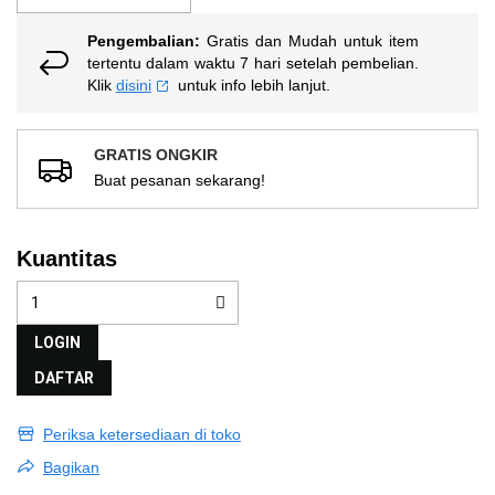
yang
sama.
Pengembalian:
Gratis dan Mudah untuk item
tertentu dalam waktu 7 hari setelah pembelian.
Klik
disini
untuk info lebih lanjut.
GRATIS ONGKIR
Buat pesanan sekarang!
Kuantitas
LOGIN
DAFTAR
Periksa ketersediaan di toko
Bagikan